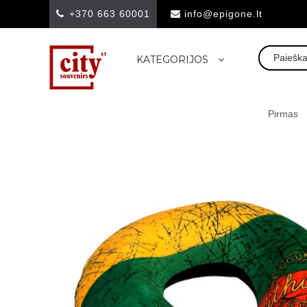
+370 663 60001
info@epigone.lt
KATEGORIJOS
Pirmas