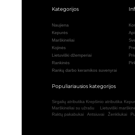
Kategorijos
In
Naujiena
Kon
Kepurės
Ap
Marškinėliai
Sve
Kojinės
Pre
Lietuviški džemperiai
Pri
Rankinės
Pir
Rankų darbo keramikos suvenyrai
Populiariausios kategorijos
Sirgalių atributika
Krepšinio atributika
Kepur
Marškinėliai su užrašu
Lietuviški marškinė
Raktų pakabukai
Antsiuvai
Ženkliukai
Pu