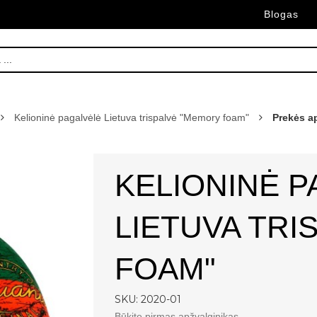
Blogas
Kelioninė pagalvėlė Lietuva trispalvė "Memory foam"
Prekės a
KELIONINĖ 
LIETUVA TRI
FOAM"
SKU: 2020-01
Būkite pirmas apžvalginikas