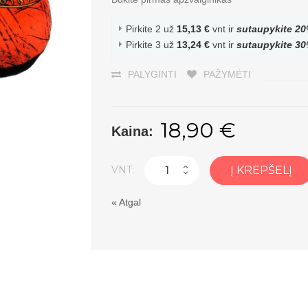
Pirkite 2 už
15,13 €
vnt ir
sutaupykite
20
Pirkite 3 už
13,24 €
vnt ir
sutaupykite
30
PALYGINTI
PAŽYMĖTI
18,90 €
Kaina:
VNT:
Į KREPŠELĮ
«
Atgal