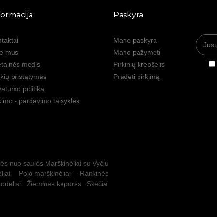
formacija
Paskyra
taktai
Mano paskyra
ie mus
Mano pažymėti
tainės medis
Pirkinių krepšelis
kių pristatymas
Pradėti pirkimą
vatumo politika
kimo - pardavimo taisyklės
ės nuo saulės
Marškinėliai su Vyčiu
liai
Polo marškinėliai
Rankinės
odeliai
Žieminės kepurės
Skėčiai