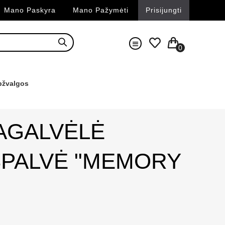
Mano Paskyra
Mano Pažymėti
Prisijungti
0
pžvalgos
PAGALVĖLĖ
SPALVĖ "MEMORY