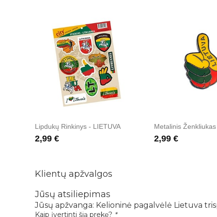
Lipdukų Rinkinys - LIETUVA
Metalinis Ženkliukas
2,99 €
2,99 €
Klientų apžvalgos
Jūsų atsiliepimas
Jūsų apžvanga:
Kelioninė pagalvėlė Lietuva tr
Kaip įvertinti šią prekę?
*