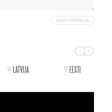
SIŲSTI APŽVALGĄ