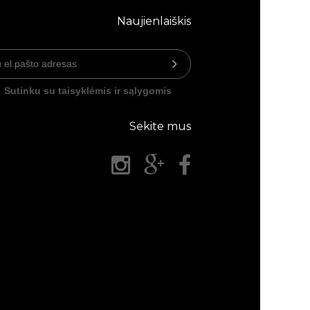
Naujienlaiškis
Sutinku su taisyklėmis ir sąlygomis
Sekite mus