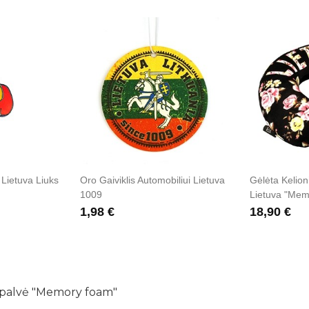
 Lietuva Liuks
Oro Gaiviklis Automobiliui Lietuva
Gėlėta Kelion
1009
Lietuva "Me
1,98 €
18,90 €
ispalvė "Memory foam"