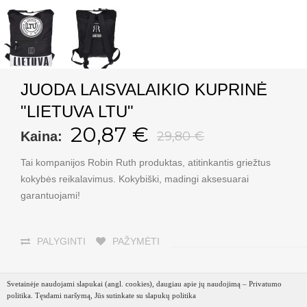
JUODA LAISVALAIKIO KUPRINĖ
"LIETUVA LTU"
20,87 €
Kaina:
29,80 €
Tai kompanijos Robin Ruth produktas, atitinkantis griežtus
kokybės reikalavimus. Kokybiški, madingi aksesuarai
garantuojami!
PALYGINTI
PAŽYMĖTI
Svetainėje naudojami slapukai (angl. cookies), daugiau apie jų naudojimą – Privatumo
politika. Tęsdami naršymą, Jūs sutinkate su slapukų politika
VNT:
Į KREPŠELĮ