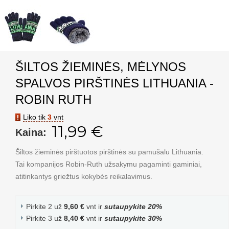
ŠILTOS ŽIEMINĖS, MĖLYNOS
SPALVOS PIRŠTINĖS LITHUANIA -
ROBIN RUTH
Liko tik
3
vnt
11,99 €
Kaina:
Šiltos žieminės pirštuotos pirštinės su pamušalu Lithuania.
Tai kompanijos Robin-Ruth užsakymu pagaminti gaminiai,
atitinkantys griežtus kokybės reikalavimus.
Pirkite 2 už
9,60 €
vnt ir
sutaupykite
20
%
Pirkite 3 už
8,40 €
vnt ir
sutaupykite
30
%