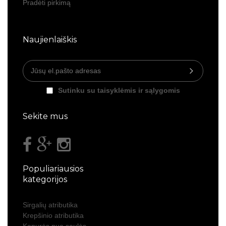
Pradėti pirkimą
Naujienlaiškis
Sutinku su taisyklėmis ir sąlygomis
Sekite mus
Populiariausios
kategorijos
Sirgalių atributika
Krepšinio atributika