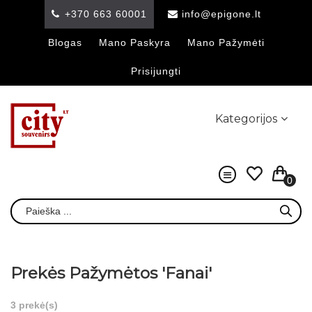
+370 663 60001
info@epigone.lt
Blogas
Mano Paskyra
Mano Pažymėti
Prisijungti
Kategorijos
0
Prekės Pažymėtos 'Fanai'
3 prekė(s)