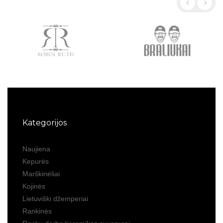
Kategorijos
Naujiena
Kepurės
Marškinėliai
Kojinės
Lietuviški džemperiai
Rankinės