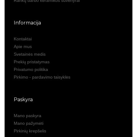
Rankų darbo keramikos suvenyrai
Informacija
Kontaktai
Apie mus
Svetainės medis
Prekių pristatymas
Privatumo politika
Pirkimo - pardavimo taisyklės
Paskyra
Mano paskyra
Mano pažymėti
Pirkinių krepšelis