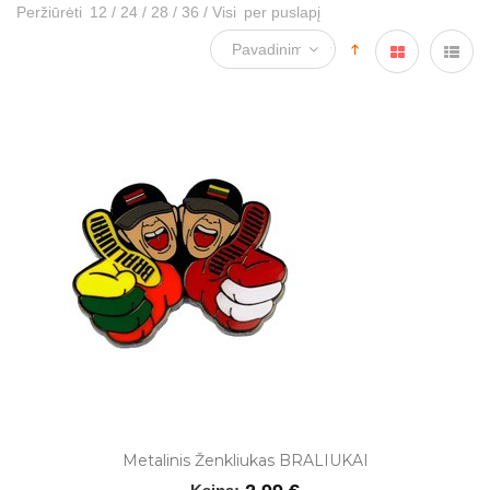
Peržiūrėti
12
/
24
/
28
/
36
/
Visi
per puslapį
Metalinis Ženkliukas BRALIUKAI