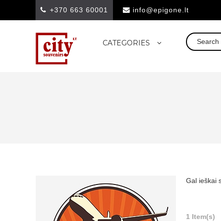
+370 663 60001
info@epigone.lt
CATEGORIES
Gal ieškai 
1 Item(s)