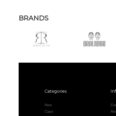
BRANDS
Categories
In
New
Con
Caps
Ab