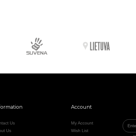
formation
Account
tact Us
My Account
out Us
Wish List