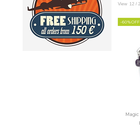
View
12
/
2
-60%OFF
Magic 