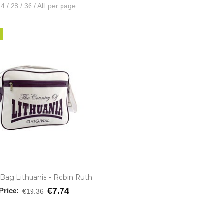
4
/
28
/
36
/
All
per page
Bag Lithuania - Robin Ruth
€7.74
Price:
€19.36