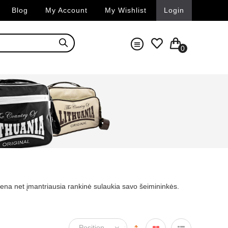
Blog
My Account
My Wishlist
Login
0
iena net įmantriausia rankinė sulaukia savo šeimininkės.